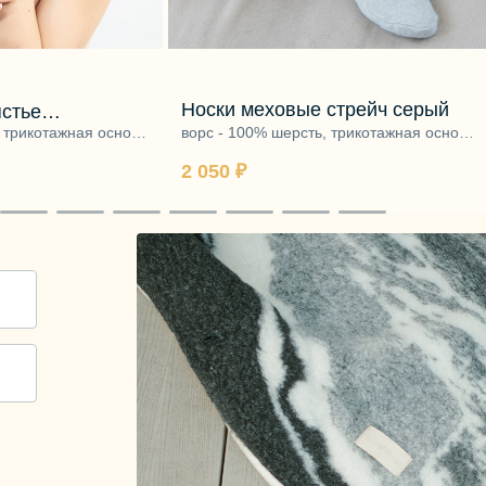
Носки меховые стрейч серый
ястье
трейч
, трикотажная основа
ворс - 100% шерсть, трикотажная основа
 эластан
- 95% полиэфир, 5% эластан
2 050 ₽