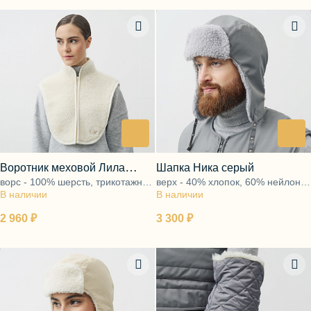
Воротник меховой Лила
Шапка Ника серый
ворс - 100% шерсть, трикотажная
верх - 40% хлопок, 60% нейлон,
белый
В наличии
основа - 100% полиэфир
В наличии
подкладка - ворс 100% шерсть
2 960 ₽
3 300 ₽