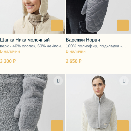
Шапка Ника молочный
Варежки Норви
верх - 40% хлопок, 60% нейлон,
100% полиэфир, подкладка -
В наличии
подкладка - ворс 100% шерсть
В наличии
ворс 100% шерсть
3 300 ₽
2 650 ₽