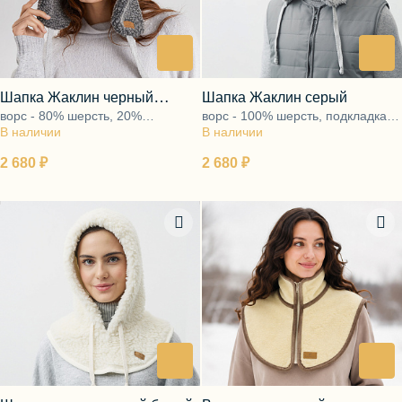
Шапка Жаклин черный
Шапка Жаклин серый
ворс - 80% шерсть, 20%
ворс - 100% шерсть, подкладка -
меланж
В наличии
полиэфир, подкладка - 100%
В наличии
100% хлопок
хлопок
2 680 ₽
2 680 ₽