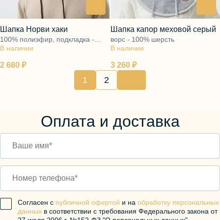
Шапка Норви хаки
Шапка капор меховой серый
100% полиэфир, подкладка -
ворс - 100% шерсть
В наличии
ворс 100% шерсть
В наличии
2 680 ₽
3 260 ₽
1
2
Оплата и доставка
Согласен с
публичной офертой
и на
обработку персональных
данных
в соответствии с требования Федерального закона от