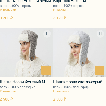
Шапка капор меховой белый
Воротник меховой
ворс - 100% шерсть
ворс - 100% шерсть
В наличии
В наличии
3 260 ₽
2 120 ₽
Шапка Норви бежевый М
Шапка Норви светло-серый
верх - 100% полиэфир,
верх - 100% полиэфир,
В наличии
подкладка - ворс 100% шерсть,
В наличии
подкладка - ворс 100% шерсть,
утеплитель - полиэфирное
утеплитель - полиэфирное
2 580 ₽
2 580 ₽
волокно
волокно