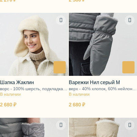
Шапка Жаклин
Варежки Нил серый М
ворс - 100% шерсть, подкладка -
верх - 40% хлопок, 60% нейлон,
В наличии
100% хлопок
В наличии
подкладка - ворс 100% шерсть
2 680 ₽
2 680 ₽