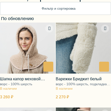
Блузы, толстовки
Фильтр и сортировка
Пуловеры
Костюмы
По обновлению
Платья
Юбки
Брюки, шорты
Шапка капор меховой
Варежки Бриджит белый
ворс - 100% шерсть
ворс - 100% шерсть, подкладка -
бежевый
В наличии
В наличии
100% хлопок
3 260 ₽
2 270 ₽