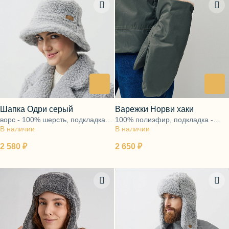
Шапка Одри серый
Варежки Норви хаки
ворс - 100% шерсть, подкладка -
100% полиэфир, подкладка -
В наличии
100% хлопок
В наличии
ворс 100% шерсть
2 580 ₽
2 650 ₽