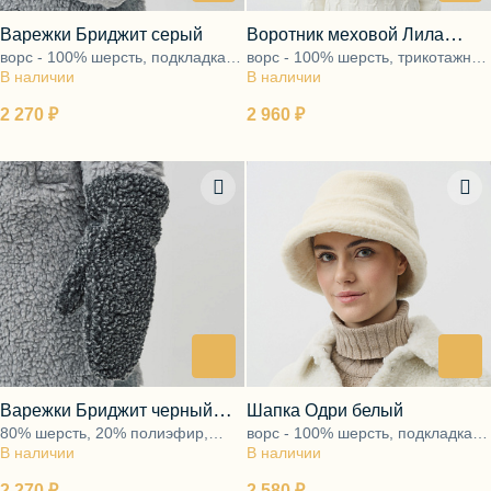
Варежки Бриджит серый
Воротник меховой Лила
ворс - 100% шерсть, подкладка -
ворс - 100% шерсть, трикотажная
серый
В наличии
100% хлопок
В наличии
основа - 100% полиэфир
2 270 ₽
2 960 ₽
Варежки Бриджит черный
Шапка Одри белый
80% шерсть, 20% полиэфир,
ворс - 100% шерсть, подкладка -
меланж
В наличии
подкладка - 100% хлопок
В наличии
100% хлопок
2 270 ₽
2 580 ₽