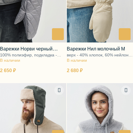
Варежки Норви черный
Варежки Нил молочный М
100% полиэфир, подкладка -
верх - 40% хлопок, 60% нейлон,
меланж
В наличии
ворс 100% шерсть
В наличии
подкладка - ворс 100% шерсть
2 650 ₽
2 680 ₽