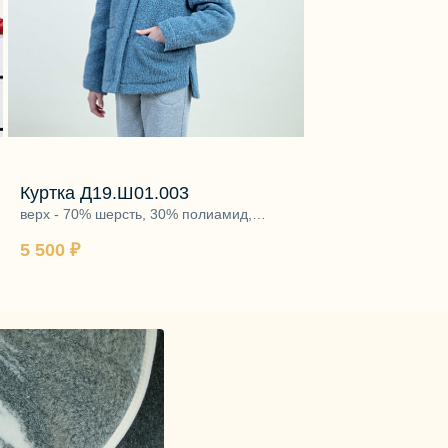
Куртка Д19.Ш01.003
Платье Д20.Ш1
верх - 70% шерсть, 30% полиамид,
100% хлопок
подкладка - 100% хлопок, утеплитель -
5 500 ₽
1 980 ₽
70% шерсть, 30% виско