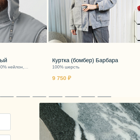
рый
Куртка (бомбер) Барбара
60% нейлон,
100% шерсть
00% шерсть
9 750 ₽