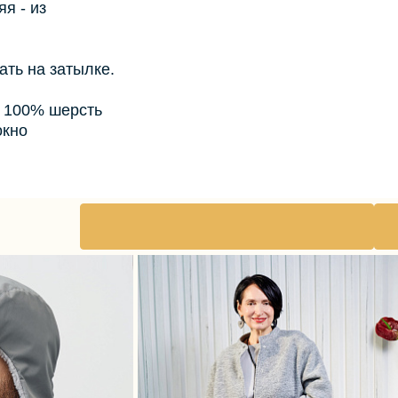
я - из
ать на затылке.
с 100% шерсть
окно