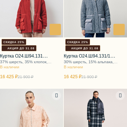
СКИДКА 25%
СКИДКА 25%
АКЦИЯ ДО 31.08
АКЦИЯ ДО 31.08
Куртка О24.Ш94.131
Куртка О24.Ш94.131/1
37% шерсть, 35% хлопок,
30% шерсть, 15% альпака,
калоглосса
дымчато-синий
В наличии
28%полиэфир,подкладка
В наличии
55%полиэфир,подкладка
52%вискоза,48%полиэфир,утеплитель
48%вискоза,52%полиэфир,утепл
16 425 ₽
16 425 ₽
21 900 ₽
21 900 ₽
100%полиэфир