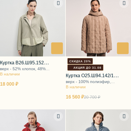
СКИДКА 20%
Куртка В26.Ш95.152
АКЦИЯ ДО 31.08
верх - 52% хлопок, 48%
эвкалиптовое поле
В наличии
полиэстер и 100% полиэстер,
Куртка О25.Ш94.142/1
подкладка - 48% вискоза, 52%
верх - 100% полиэфир,
пустынный рассвет
18 000 ₽
полиэстер
В наличии
подкладка - 48% вискоза, 52%
полиэстер, утеплитель - 100%
16 560 ₽
20 700 ₽
полиэфир