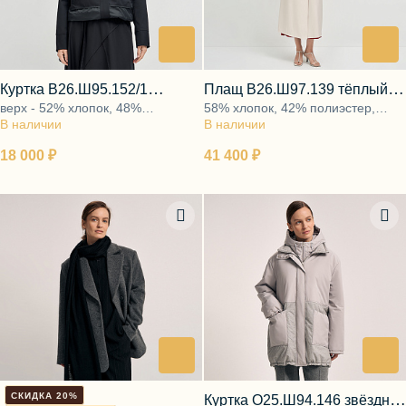
Блузы, толстовки
Пуловеры
Костюмы
Платья
Юбки
Куртка В26.Ш95.152/1
Плащ В26.Ш97.139 тёплый
Брюки, шорты
верх - 52% хлопок, 48%
58% хлопок, 42% полиэстер,
матовый оникс
белый
В наличии
полиэстер и 100% полиэстер,
В наличии
подкладка 45% вискоза, 55%
подкладка - 48% вискоза, 52%
полиэстер
18 000 ₽
41 400 ₽
полиэстер
СКИДКА 20%
Куртка О25.Ш94.146 звёздная