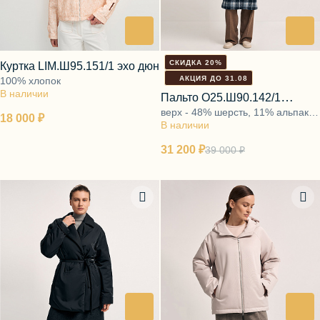
СКИДКА 20%
Куртка LIM.Ш95.151/1 эхо дюн
АКЦИЯ ДО 31.08
100% хлопок
В наличии
Пальто О25.Ш90.142/1
верх - 48% шерсть, 11% альпака,
таинственный кобальт
18 000 ₽
В наличии
20% ПЭ, 21% акрил, подкладка -
48% вискоза, 52% ПЭ, утеплите
31 200 ₽
39 000 ₽