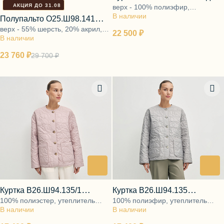
АКЦИЯ ДО 31.08
верх - 100% полиэфир,
пыль
В наличии
подкладка - 48% вискоза, 52%
Полупальто О25.Ш98.141
полиэстер, утеплитель - 100%
верх - 55% шерсть, 20% акрил,
грозовое небо
22 500 ₽
полиэфир
В наличии
25% полиэстер, подкладка - 48%
вискоза, 52% полиэстер
23 760 ₽
29 700 ₽
Куртка В26.Ш94.135/1
Куртка В26.Ш94.135
100% полиэстер, утеплитель
100% полиэфир, утеплитель
лепестки камелии
жемчужная поталь
В наличии
100% полиэфир
В наличии
100% полиэфир