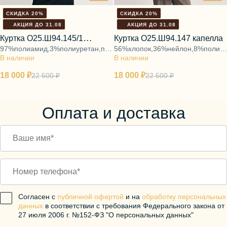
СКИДКА 20%
СКИДКА 20%
АКЦИЯ ДО 31.08
АКЦИЯ ДО 31.08
Куртка О25.Ш94.145/1
Куртка О25.Ш94.147 капелла
97%полиамид,3%полиуретан,подкладка
56%хлопок,36%нейлон,8%полиэс
галактический туман
В наличии
53%вискоза,47%полиэстер,утеплитель
В наличии
45%вискоза,55%полиэстер,утеп
50%хлопок,50%полиэстер
18 000 ₽
18 000 ₽
22 500 ₽
22 500 ₽
Оплата и доставка
Согласен с
публичной офертой
и на
обработку персональных
данных
в соответствии с требования Федерального закона от
27 июля 2006 г. №152-ФЗ "О персональных данных"