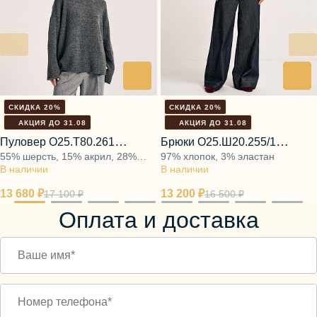
СКИДКА 20%
СКИДКА 20%
АКЦИЯ ДО 31.08
АКЦИЯ ДО 31.08
Пуловер О25.Т80.261
Брюки О25.Ш20.255/1
55% шерсть, 15% акрил, 28%
97% хлопок, 3% эластан
полярная ночь
арктический ветер
В наличии
полиамид, 2% эластан
В наличии
13 680 ₽
13 200 ₽
17 100 ₽
16 500 ₽
Оплата и доставка