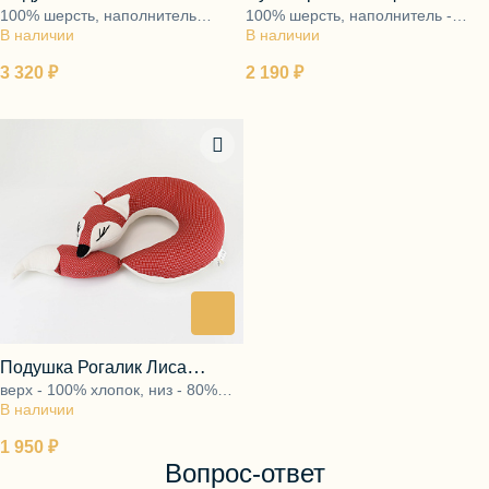
100% шерсть, наполнитель
100% шерсть, наполнитель -
Василиса
Борисовна
В наличии
подушки - 100% полиэфир
В наличии
100% полиэфир
3 320 ₽
2 190 ₽
Подушка Рогалик Лиса
верх - 100% хлопок, низ - 80%
Мелисса
В наличии
хлопок, 20% полиэфир,
наполнитель - 100% полиэфир
1 950 ₽
Вопрос-ответ