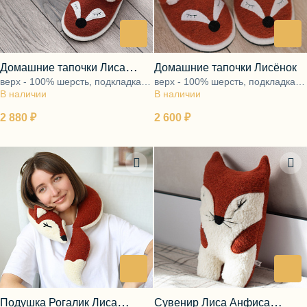
Блузы, толстовки
Пуловеры
Костюмы
Платья
Юбки
Домашние тапочки Лиса
Домашние тапочки Лисёнок
Брюки, шорты
верх - 100% шерсть, подкладка -
верх - 100% шерсть, подкладка -
Василиса
В наличии
ворс 100% шерсть, подошва -
В наличии
ворс 100% шерсть, подошва -
ЭВА
ЭВА
2 880 ₽
2 600 ₽
Подушка Рогалик Лиса
Сувенир Лиса Анфиса