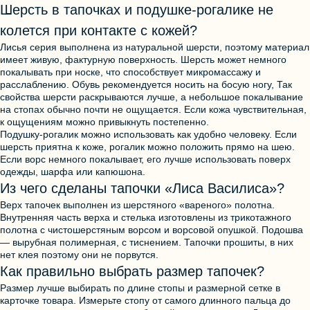
Шерсть в тапочках и подушке-рогалике не
колется при контакте с кожей?
Лисья серия выполнена из натуральной шерсти, поэтому материал
имеет живую, фактурную поверхность. Шерсть может немного
покалывать при носке, что способствует микромассажу и
расслаблению. Обувь рекомендуется носить на босую ногу, Так
свойства шерсти раскрываются лучше, а небольшое покалывание
на стопах обычно почти не ощущается. Если кожа чувствительная,
к ощущениям можно привыкнуть постепенно.
Подушку-рогалик можно использовать как удобно человеку. Если
шерсть приятна к коже, рогалик можно положить прямо на шею.
Если ворс немного покалывает, его лучше использовать поверх
одежды, шарфа или капюшона.
Из чего сделаны тапочки «Лиса Василиса»?
Верх тапочек выполнен из шерстяного «вареного» полотна.
Внутренняя часть верха и стелька изготовлены из трикотажного
полотна с чистошерстяным ворсом и ворсовой опушкой. Подошва
— вырубная полимерная, с тиснением. Тапочки прошиты, в них
нет клея поэтому они не порвутся.
Как правильно выбрать размер тапочек?
Размер лучше выбирать по длине стопы и размерной сетке в
карточке товара. Измерьте стопу от самого длинного пальца до