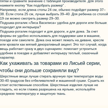
пятки и сравните значение с таблицей производителя. Для этого
нажмите кнопку "Как подобрать размер" .
Например, если длина стопы
24 см
, обычно подойдет размер
37–
38
. Если стопа
25 см
, лучше выбрать
39–40
. Для ребенка со стопой
19 см
можно смотреть размер
29–30
.
Подушка-рогалик «Лиса Василиса» удобна для дороги или больше
подходит для интерьера?
Подушка-рогалик подходит и для дороги, и для дома. За счет
формы ее удобно использовать для поддержки шеи в машине,
поезде или самолете. Дома она может лежать на диване, кресле
или кровати как мягкий декоративный акцент. Это тот случай, когда
вещь работает сразу в двух сценариях: помогает устроиться
удобнее в поездке и добавляет интерьеру теплый, сказочный
характер.
Как ухаживать за товарами из Лисьей серии,
чтобы они дольше сохраняли вид?
Шерстяные вещи лучше стирать вручную при температуре воды
30-40 градусов без отбеливателей и машинной сушки. Сушить их
стоит естественным способом. Шерстяные изделия лучше не
гладить, но если глажка разрешена на ярлыке, используйте
среднюю температуру и защитную ткань.