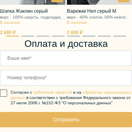
Шапка Жаклин серый
Варежки Нил серый М
ворс - 100% шерсть, подкладка -
верх - 40% хлопок, 60% нейлон,
В наличии
100% хлопок
В наличии
подкладка - ворс 100% шерсть
2 680 ₽
2 680 ₽
Оплата и доставка
Согласен с
публичной офертой
и на
обработку персональных
данных
в соответствии с требования Федерального закона от
27 июля 2006 г. №152-ФЗ "О персональных данных"
Отправить