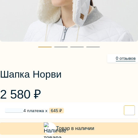
Блузы, толстовки
Пуловеры
Костюмы
Платья
Юбки
Брюки, шорты
0 отзывов
Шапка Норви
2 580 ₽
4 платежа х
645 ₽
Товар в наличии