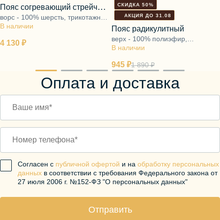
СКИДКА 50%
Пояс согревающий стрейч
АКЦИЯ ДО 31.08
ворс - 100% шерсть, трикотажная
бежевый
В наличии
основа - 95% полиэфир, 5%
Пояс радикулитный
эластан
верх - 100% полиэфир,
4 130 ₽
В наличии
подкладка - ворс 100% шерсть
945 ₽
1 890 ₽
Оплата и доставка
Согласен с
публичной офертой
и на
обработку персональных
данных
в соответствии с требования Федерального закона от
27 июля 2006 г. №152-ФЗ "О персональных данных"
Отправить