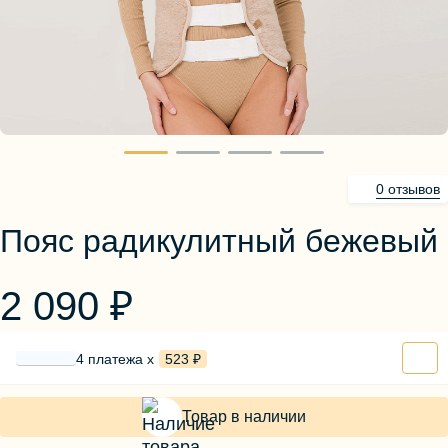
Блузы, толстовки
Пуловеры
Костюмы
Платья
Юбки
Брюки, шорты
0 отзывов
Пояс радикулитный бежевый
2 090 ₽
4 платежа х
523 ₽
Товар в наличии