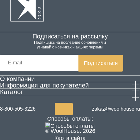
Подписаться на рассылку
Подпишись на последние обновления и
узнавай о новинках и акциях первым!
Подписаться
О компании
Информация для покупателей
Производство
Каталог
Гарантия и возврат
Контактная информация
Домашняя обувь
Оплата и доставка
Блог
Одежда
Согласие на обработку персональных данных
Акции
8-800-505-3226
zakaz@woolhouse.ru
Товары для здоровья из шерсти
Согласие на получение рекламы
Новости
Способы оплаты:
ALPECŌRA
© WoolHouse. 2026
Карта сайта