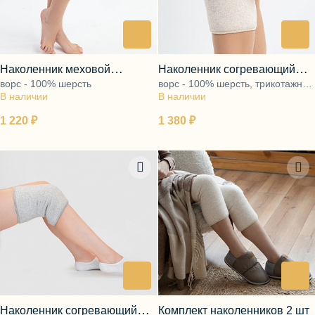
Блузы, толстовки
Пуловеры
Костюмы
Платья
Юбки
Наколенник меховой
Наколенник согревающий
Брюки, шорты
ворс - 100% шерсть
ворс - 100% шерсть, трикотажная
бежевый
стрейч
В наличии
В наличии
основа - 95% полиэфир, 5%
эластан
1 220 ₽
1 380 ₽
Наколенник согревающий
Комплект наколенников 2 шт