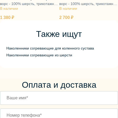
ворс - 100% шерсть, трикотажная
ворс - 100% шерсть, трикотажная
стрейч серый
В наличии
основа - 95% полиэфир, 5%
В наличии
основа - 95% полиэфир, 5%
эластан
эластан
1 380 ₽
2 700 ₽
Также ищут
Наколенники согревающие для коленного сустава
Наколенники согревающие из шерсти
Оплата и доставка