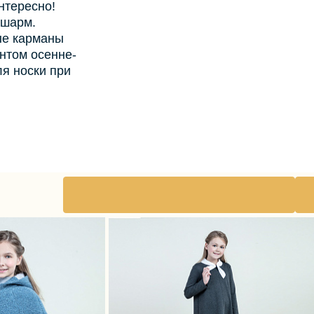
нтересно!
 шарм.
ые карманы
нтом осенне-
я носки при