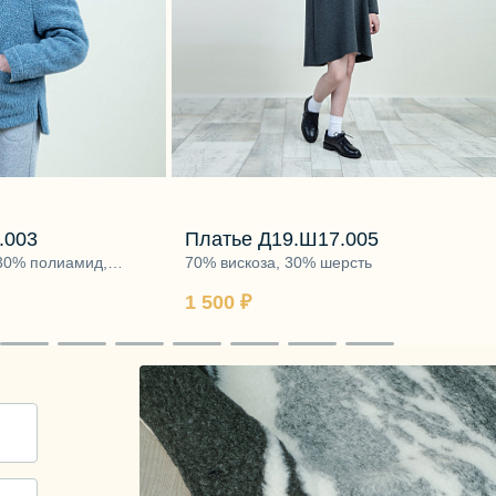
.003
Платье Д19.Ш17.005
 30% полиамид,
70% вискоза, 30% шерсть
опок, утеплитель -
1 500 ₽
ско