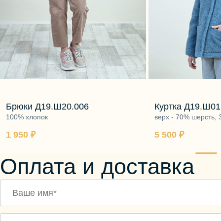
Брюки Д19.Ш20.006
Куртка Д19.Ш01
100% хлопок
верх - 70% шерсть,
подкладка - 100% хл
1 950 ₽
5 500 ₽
70% шерсть, 30% ви
Оплата и доставка