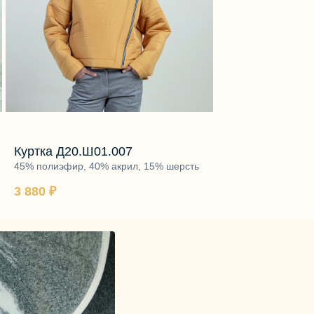
Куртка Д20.Ш01.007
Брюки Д19.Ш2
45% полиэфир, 40% акрил, 15% шерсть
66% вискоза, 29% 
3 880 ₽
1 500 ₽