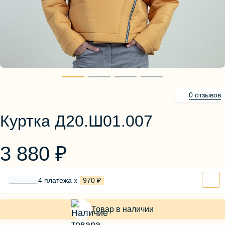
Блузы, толстовки
Пуловеры
Костюмы
Платья
Юбки
Брюки, шорты
0 отзывов
Куртка Д20.Ш01.007
3 880 ₽
4 платежа х
970 ₽
Товар в наличии