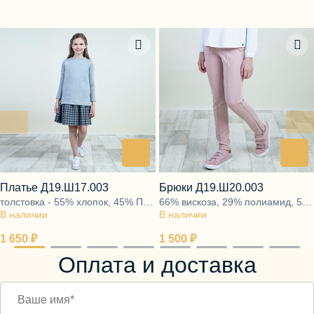
Платье Д19.Ш17.003
Брюки Д19.Ш20.003
толстовка - 55% хлопок, 45% ПЭ,
66% вискоза, 29% полиамид, 5%
В наличии
внутреннее платье - 100%
В наличии
эластан
хлопок
1 650 ₽
1 500 ₽
Оплата и доставка