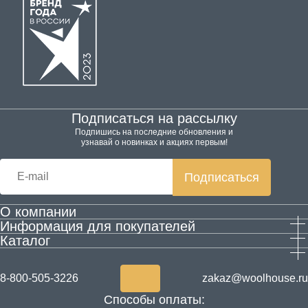
Подписаться на рассылку
Подпишись на последние обновления и
узнавай о новинках и акциях первым!
Подписаться
О компании
Информация для покупателей
Производство
Каталог
Гарантия и возврат
Контактная информация
Домашняя обувь
Оплата и доставка
Блог
Одежда
Согласие на обработку персональных данных
Акции
8-800-505-3226
zakaz@woolhouse.ru
Товары для здоровья из шерсти
Согласие на получение рекламы
Новости
Способы оплаты:
ALPECŌRA