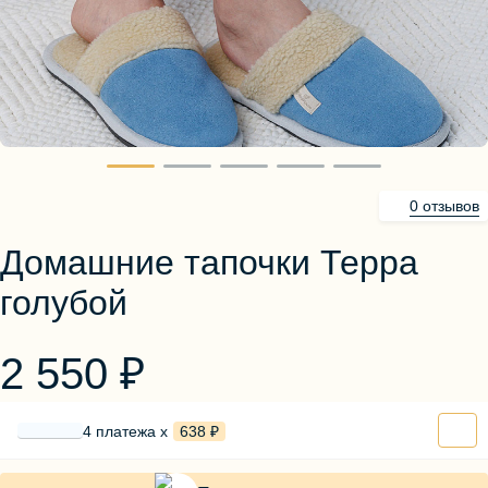
Блузы, толстовки
Пуловеры
Костюмы
Платья
Юбки
Брюки, шорты
0 отзывов
Домашние тапочки Терра
голубой
2 550 ₽
4 платежа х
638 ₽