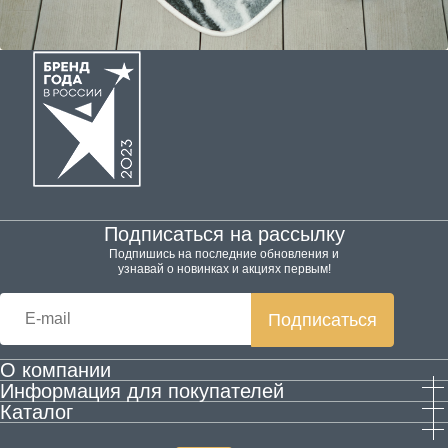
Подписаться на рассылку
Подпишись на последние обновления и
узнавай о новинках и акциях первым!
Подписаться
О компании
Информация для покупателей
Производство
Каталог
Гарантия и возврат
Контактная информация
Домашняя обувь
Оплата и доставка
Блог