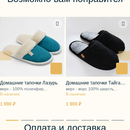
Домашние тапочки Лазурь
Домашние тапочки Тайга
верх - 100% полиэфир,
верх - ворс 100% шерсть,
чёрный
В наличии
подкладка - ворс 100% шерсть,
В наличии
подкладка - ворс 100% шерсть,
подошва - ЭВА
подошва - ЭВА
1 990 ₽
1 900 ₽
Оплата и доставка