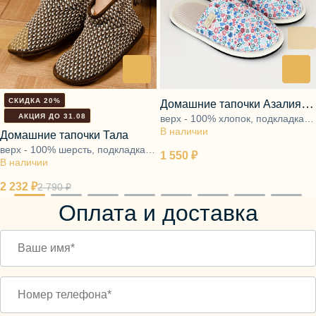
СКИДКА 20%
Домашние тапочки Азалия
АКЦИЯ ДО 31.08
верх - 100% хлопок, подкладка -
мультиколор
В наличии
82% вискоза, 15% полиэстер, 3%
Домашние тапочки Тала
спандекс, подошва - ЭВА
верх - 100% шерсть, подкладка -
1 550 ₽
В наличии
ворс 100% шерсть, подошва -
ЭВА
2 232 ₽
2 790 ₽
Оплата и доставка