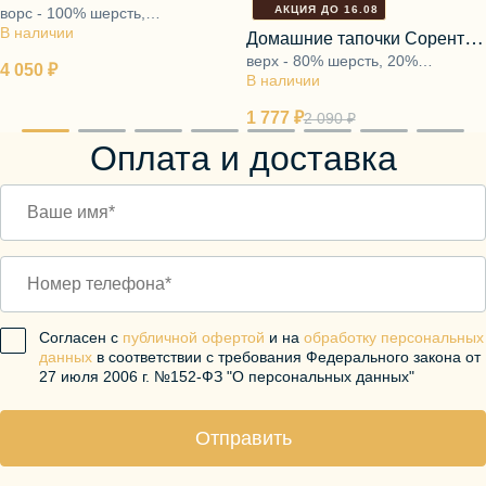
АКЦИЯ ДО 16.08
ворс - 100% шерсть,
молочный
В наличии
наполнитель - 100% полиэфир
Домашние тапочки Соренто
верх - 80% шерсть, 20%
косичка
4 050 ₽
В наличии
полиэфир, подкладка - ворс
100% шерсть, подошва - ЭВА
1 777 ₽
2 090 ₽
Оплата и доставка
Согласен с
публичной офертой
и на
обработку персональных
данных
в соответствии с требования Федерального закона от
27 июля 2006 г. №152-ФЗ "О персональных данных"
Отправить