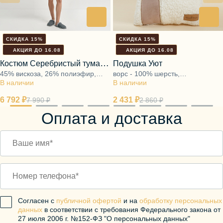
СКИДКА 15%
СКИДКА 15%
АКЦИЯ ДО 16.08
АКЦИЯ ДО 16.08
Костюм Серебристый туман
Подушка Уют
45% вискоза, 26% полиэфир,
ворс - 100% шерсть,
(блуза+шорты)
В наличии
20% нейлон, 9% спандекс
В наличии
наполнитель - 100%
полиэфирное волокно
6 792 ₽
2 431 ₽
7 990 ₽
2 860 ₽
Оплата и доставка
Согласен с
публичной офертой
и на
обработку персональных
данных
в соответствии с требования Федерального закона от
27 июля 2006 г. №152-ФЗ "О персональных данных"