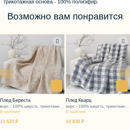
трикотажная основа - 100% полиэфир.
Возможно вам понравится
Плед Береста
Плед Кварц
ворс - 100% шерсть, трикотажная
ворс - 100% шерсть, трикотажная
В наличии
основа - 100% полиэфир
В наличии
основа - 100% полиэфир
11 620 ₽
10 930 ₽