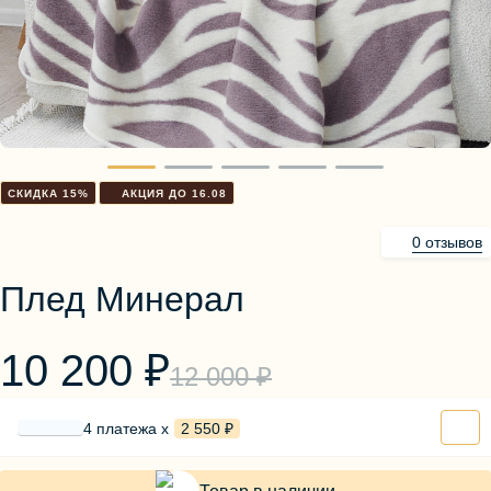
Блузы, толстовки
Пуловеры
Костюмы
Платья
Юбки
Брюки, шорты
СКИДКА 15%
АКЦИЯ ДО 16.08
0 отзывов
Плед Минерал
10 200 ₽
12 000 ₽
4 платежа х
2 550 ₽