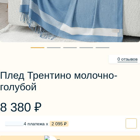
Блузы, толстовки
Пуловеры
Костюмы
Платья
Юбки
Брюки, шорты
0 отзывов
Плед Трентино молочно-
голубой
8 380 ₽
4 платежа х
2 095 ₽