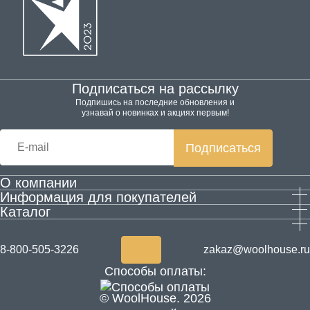
Подписаться на рассылку
Подпишись на последние обновления и
узнавай о новинках и акциях первым!
Подписаться
О компании
Информация для покупателей
Производство
Каталог
Гарантия и возврат
Контактная информация
Домашняя обувь
Оплата и доставка
Блог
Одежда
Согласие на обработку персональных данных
Акции
8-800-505-3226
zakaz@woolhouse.ru
Товары для здоровья из шерсти
Согласие на получение рекламы
Новости
Способы оплаты:
ALPECŌRA
© WoolHouse. 2026