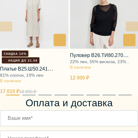
СКИДКА 10%
Пуловер B26.ТИ80.270
АКЦИЯ ДО 31.08
22% лен, 55% вискоза, 23%
чёрная гуашь
В наличии
полиэфир
Платье В25.Ш50.241
81% хлопок, 19% лен
шелковый бисер
12 000 ₽
В наличии
17 010 ₽
18 900 ₽
Оплата и доставка