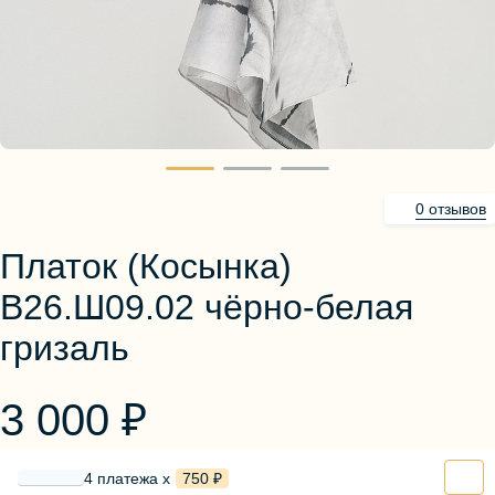
Блузы, толстовки
Пуловеры
Костюмы
Платья
Юбки
Брюки, шорты
0 отзывов
Платок (Косынка)
В26.Ш09.02 чёрно-белая
гризаль
3 000 ₽
4 платежа х
750 ₽