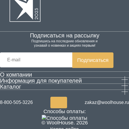
Подписаться на рассылку
Подпишись на последние обновления и
узнавай о новинках и акциях первым!
Подписаться
О компании
Информация для покупателей
Производство
Каталог
Гарантия и возврат
Контактная информация
Домашняя обувь
Оплата и доставка
Блог
Одежда
Согласие на обработку персональных данных
Акции
8-800-505-3226
zakaz@woolhouse.ru
Товары для здоровья из шерсти
Согласие на получение рекламы
Новости
Способы оплаты:
ALPECŌRA
© WoolHouse. 2026