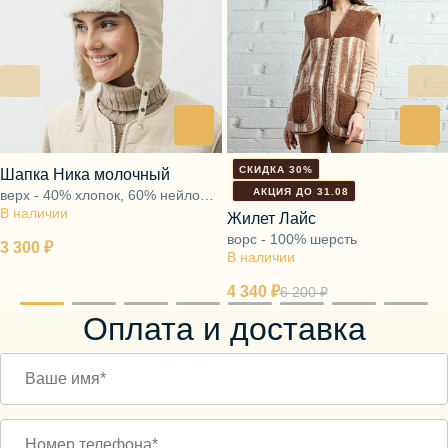
СКИДКА 30%
Шапка Ника молочный
АКЦИЯ ДО 31.08
верх - 40% хлопок, 60% нейлон,
В наличии
подкладка - ворс 100% шерсть
Жилет Лайс
ворс - 100% шерсть
3 300 ₽
В наличии
4 340 ₽
6 200 ₽
Оплата и доставка