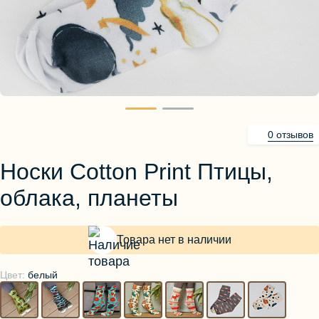
Блузы, толстовки
Пуловеры
Костюмы
Платья
Юбки
Брюки, шорты
0 отзывов
Носки Cotton Print Птицы,
облака, планеты
Товара нет в наличии
Цвет:
белый