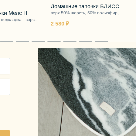
Домашние тапочки БЛИСС
чки Мелс Н
верх 50% шерсть, 50% полиэфир,
подкладка - ворс 100% шерсть, подошва
 подкладка - ворс
2 580 ₽
- ЭВА
ва - ЭВА