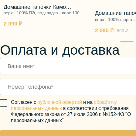
Домашние тапочки Камо
Домашние тапо
бежевый
верх - 100% ПЭ, подкладка - ворс 100%
шерсть, подошва - ЭВА
верх - 100% шерсть,
2 090 ₽
100% шерсть, подош
2 080 ₽
2 600 ₽
Оплата и доставка
Согласен с
публичной офертой
и на
обработку
персональных данных
в соответствии с требования
Федерального закона от 27 июля 2006 г. №152-ФЗ "О
персональных данных"