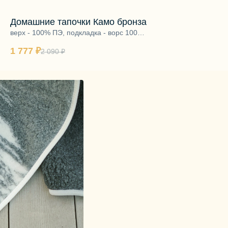
Домашние тапо
Домашние тапочки Камо бронза
серый
верх - 100% полиэс
100% шерсть, подо
верх - 100% ПЭ, подкладка - ворс 100%
2 090 ₽
шерсть, подошва - ЭВА
1 777 ₽
2 090 ₽