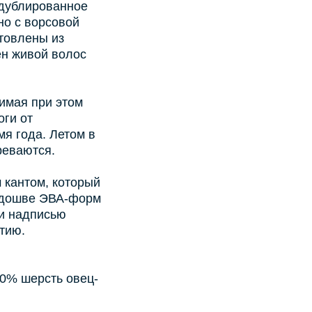
 дублированное
но с ворсовой
отовлены из
ён живой волос
имая при этом
оги от
я года. Летом в
реваются.
 кантом, который
одошве ЭВА-форм
и надписью
тию.
00% шерсть овец-