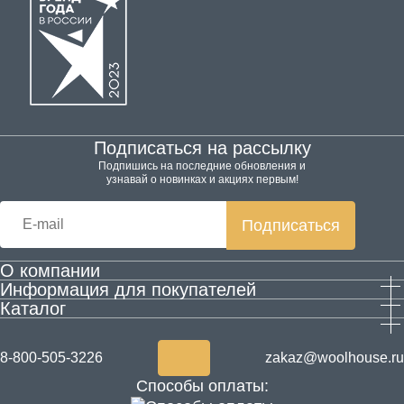
Подписаться на рассылку
Подпишись на последние обновления и
узнавай о новинках и акциях первым!
Подписаться
О компании
Информация для покупателей
Производство
Каталог
Гарантия и возврат
Контактная информация
Домашняя обувь
Оплата и доставка
Блог
Одежда
Согласие на обработку персональных данных
Акции
8-800-505-3226
zakaz@woolhouse.ru
Товары для здоровья из шерсти
Согласие на получение рекламы
Новости
Способы оплаты:
ALPECŌRA