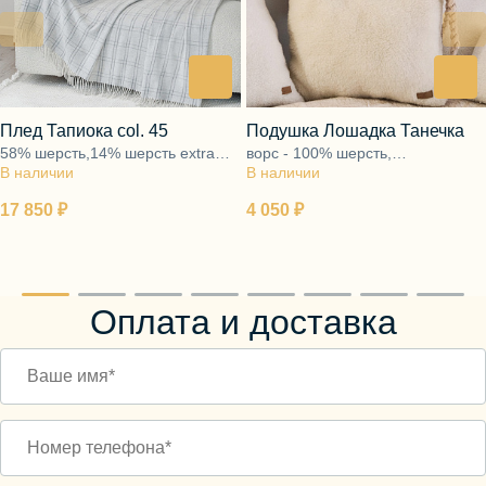
Плед Тапиока col. 45
Подушка Лошадка Танечка
58% шерсть,14% шерсть extra
ворс - 100% шерсть,
В наличии
fine, 22% хлопок, 6% полиэфир
В наличии
наполнитель - 100%
полиэфирное волокно
17 850 ₽
4 050 ₽
Оплата и доставка