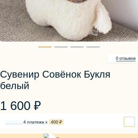
Блузы, толстовки
Пуловеры
Костюмы
Платья
Юбки
Брюки, шорты
0 отзывов
Сувенир Совёнок Букля
белый
1 600 ₽
4 платежа х
400 ₽