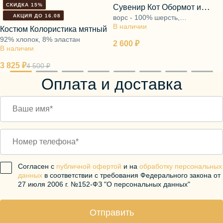
СКИДКА 15%
Сувенир Кот Обормот и
АКЦИЯ ДО 16.08
ворс - 100% шерсть,
Шпрот Федот
В наличии
наполнитель - полиэфирное
Костюм Колористика мятный
волокно
92% хлопок, 8% эластан
2 600 ₽
В наличии
3 825 ₽
4 500 ₽
Оплата и доставка
Согласен с
публичной офертой
и на
обработку персональных
данных
в соответствии с требования Федерального закона от
27 июля 2006 г. №152-ФЗ "О персональных данных"
Отправить