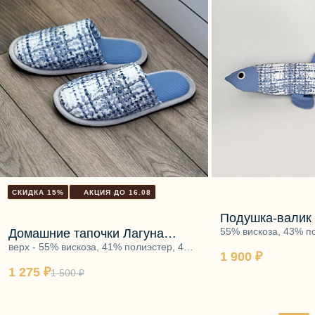
СКИДКА 15%
АКЦИЯ ДО 16.08
Подушка-валик
синий
55% вискоза, 43% п
Домашние тапочки Лагуна
эластан, наполните
голубой
верх - 55% вискоза, 41% полиэстер, 4%
1 900 ₽
эластан, подкладка - 92% хлопок,
1 275 ₽
8%эластан,подошва ЭВА
1 500 ₽