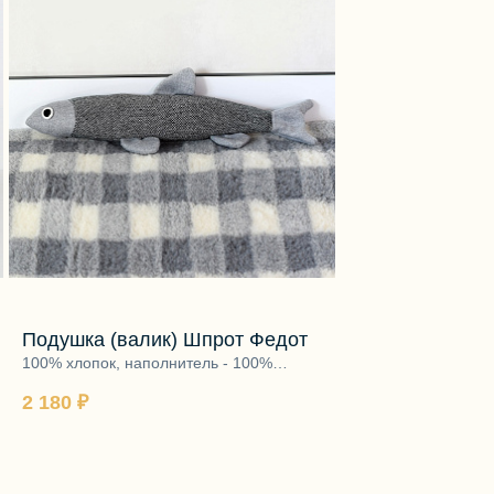
НОВИНКА
Подушка (валик) Шпрот Федот
Жилет Трейси
100% хлопок, наполнитель - 100%
полиэфир
верх - 40% тенсел
2 180 ₽
лен, подкладка - 1
7 250 ₽
утеплитель - 100%