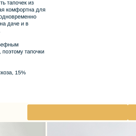
ть тапочек из
рая комфортна для
и одновременно
на даче и в
.
льефным
 поэтому тапочки
скоза, 15%