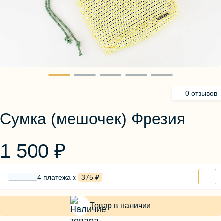
Блузы, толстовки
Пуловеры
Костюмы
Платья
Юбки
Брюки, шорты
0 отзывов
Сумка (мешочек) Фрезия
1 500 ₽
4 платежа х
375 ₽
Товар в наличии