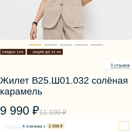
Блузы, толстовки
Пуловеры
Костюмы
Платья
Юбки
Брюки, шорты
СКИДКА 10%
АКЦИЯ ДО 31.08
0 отзывов
Жилет В25.Ш01.032 солёная
карамель
9 990 ₽
11 100 ₽
4 платежа х
2 498 ₽