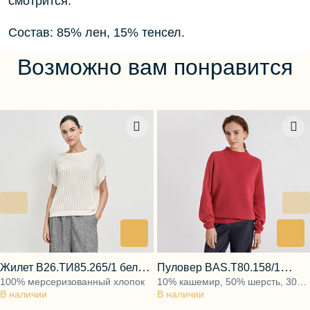
смотрится.
Состав: 85% лен, 15% тенсел.
Возможно вам понравится
Жилет B26.ТИ85.265/1 белая
Пуловер BAS.Т80.158/1
100% мерсеризованный хлопок
10% кашемир, 50% шерсть, 30%
парча
амарантовый
В наличии
В наличии
вискоза, 10% полиамид