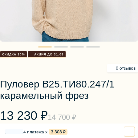
Блузы, толстовки
Пуловеры
Костюмы
Платья
Юбки
Брюки, шорты
СКИДКА 10%
АКЦИЯ ДО 31.08
0 отзывов
Пуловер В25.ТИ80.247/1
карамельный фрез
13 230 ₽
14 700 ₽
4 платежа х
3 308 ₽