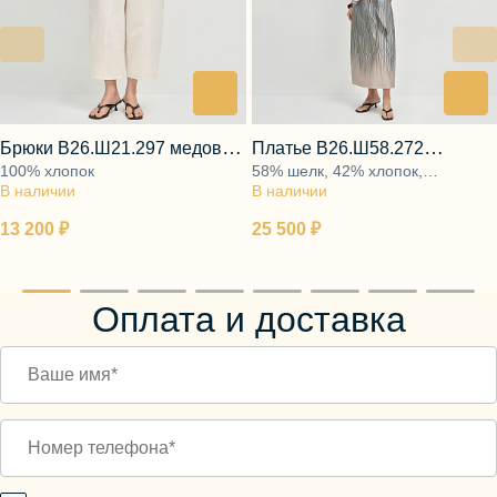
Брюки В26.Ш21.297 медовая
Платье В26.Ш58.272
100% хлопок
58% шелк, 42% хлопок,
роса
лазурный восход
В наличии
В наличии
подкладка 100% хлопок
13 200 ₽
25 500 ₽
Оплата и доставка