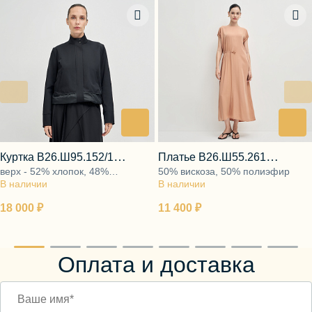
Куртка В26.Ш95.152/1
Платье В26.Ш55.261
верх - 52% хлопок, 48%
50% вискоза, 50% полиэфир
матовый оникс
таинственная роза
В наличии
полиэстер и 100% полиэстер,
В наличии
подкладка - 48% вискоза, 52%
18 000 ₽
11 400 ₽
полиэстер
Оплата и доставка