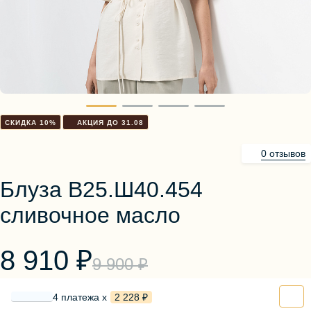
Блузы, толстовки
Пуловеры
Костюмы
Платья
Юбки
Брюки, шорты
СКИДКА 10%
АКЦИЯ ДО 31.08
0 отзывов
Блуза В25.Ш40.454
сливочное масло
8 910 ₽
9 900 ₽
4 платежа х
2 228 ₽