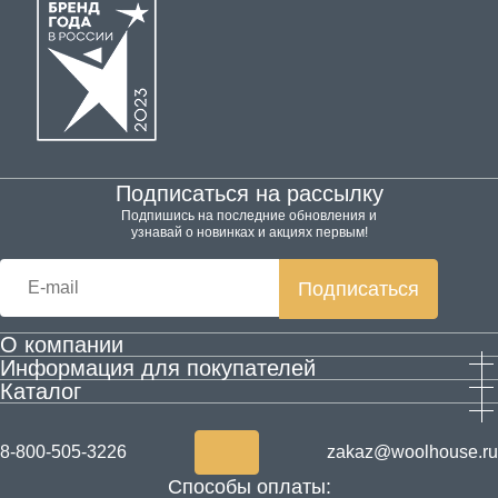
Подписаться на рассылку
Подпишись на последние обновления и
узнавай о новинках и акциях первым!
Подписаться
О компании
Информация для покупателей
Производство
Каталог
Гарантия и возврат
Контактная информация
Домашняя обувь
Оплата и доставка
Блог
Одежда
Согласие на обработку персональных данных
Акции
8-800-505-3226
zakaz@woolhouse.ru
Товары для здоровья из шерсти
Согласие на получение рекламы
Новости
Способы оплаты:
ALPECŌRA