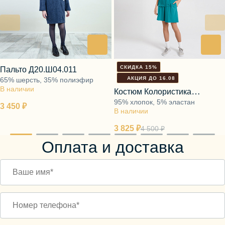
СКИДКА 15%
Пальто Д20.Ш04.011
АКЦИЯ ДО 16.08
65% шерсть, 35% полиэфир
В наличии
Костюм Колористика
95% хлопок, 5% эластан
бирюзовый
3 450 ₽
В наличии
3 825 ₽
4 500 ₽
Оплата и доставка