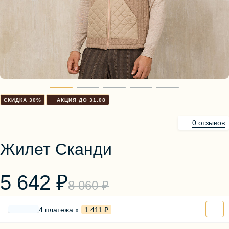
Блузы, толстовки
Пуловеры
Костюмы
Платья
Юбки
Брюки, шорты
СКИДКА 30%
АКЦИЯ ДО 31.08
0 отзывов
Жилет Сканди
5 642 ₽
8 060 ₽
4 платежа х
1 411 ₽