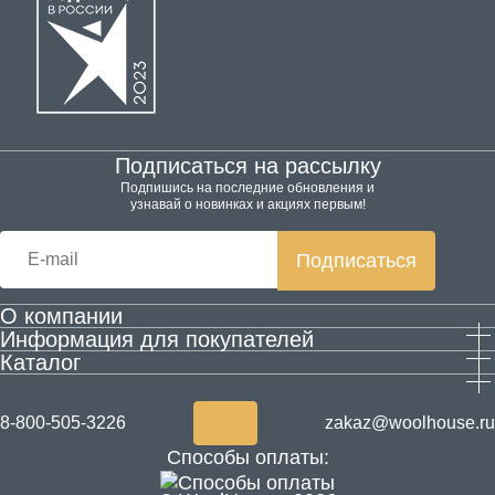
Подписаться на рассылку
Подпишись на последние обновления и
узнавай о новинках и акциях первым!
Подписаться
О компании
Информация для покупателей
Производство
Каталог
Гарантия и возврат
Контактная информация
Домашняя обувь
Оплата и доставка
Блог
Одежда
Согласие на обработку персональных данных
Акции
8-800-505-3226
zakaz@woolhouse.ru
Товары для здоровья из шерсти
Согласие на получение рекламы
Новости
Способы оплаты:
ALPECŌRA