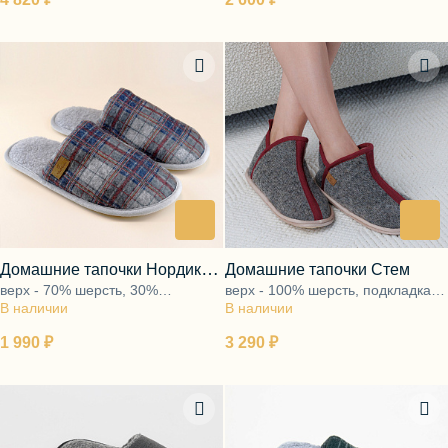
Домашние тапочки Нордик
Домашние тапочки Стем
верх - 70% шерсть, 30%
верх - 100% шерсть, подкладка -
синий/1
В наличии
полиэфир, подкладка - ворс
В наличии
ворс 100% шерсть, подошва -
100% шерсть, подошва - ЭВА
ЭВА
1 990 ₽
3 290 ₽