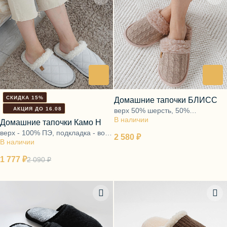
СКИДКА 15%
Домашние тапочки БЛИСС
АКЦИЯ ДО 16.08
верх 50% шерсть, 50%
В наличии
полиэфир, подкладка - ворс
Домашние тапочки Камо Н
100% шерсть, подошва - ЭВА
верх - 100% ПЭ, подкладка - ворс
2 580 ₽
В наличии
100% шерсть, подошва - ЭВА
1 777 ₽
2 090 ₽