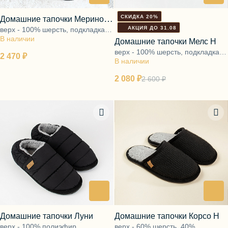
СКИДКА 20%
Домашние тапочки Меринос
АКЦИЯ ДО 31.08
верх - 100% шерсть, подкладка -
бежевый
В наличии
ворс 100% шерсть, подошва -
Домашние тапочки Мелс Н
ЭВА
верх - 100% шерсть, подкладка -
2 470 ₽
В наличии
ворс 100% шерсть, подошва -
ЭВА
2 080 ₽
2 600 ₽
Домашние тапочки Луни
Домашние тапочки Корсо Н
верх - 100% полиэфир,
верх - 60% шерсть, 40%