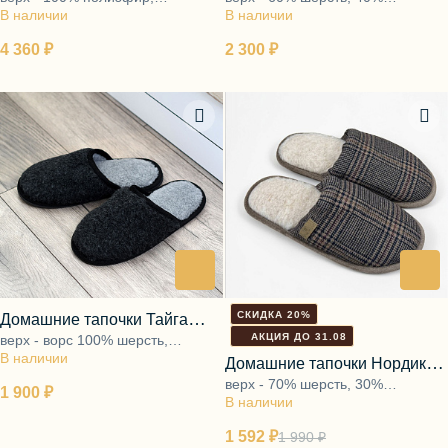
В наличии
подкладка - ворс 100% шерсть,
В наличии
полиэфир, подкладка - ворс
подошва - ЭВА
100% шерсть, подошва - ЭВА
4 360 ₽
2 300 ₽
СКИДКА 20%
Домашние тапочки Тайга
АКЦИЯ ДО 31.08
верх - ворс 100% шерсть,
серый
В наличии
подкладка - ворс 100% шерсть,
Домашние тапочки Нордик
подошва - ЭВА
верх - 70% шерсть, 30%
бежевая клетка
1 900 ₽
В наличии
полиэфир, подкладка - ворс
100% шерсть, подошва - ЭВА
1 592 ₽
1 990 ₽