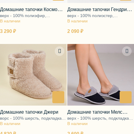
Домашние тапочки Космо
Домашние тапочки Гендри
верх - 100% полиэфир,
верх - 100% полиэстер,
синий
серый
В наличии
подкладка - ворс 100% шерсть,
В наличии
подкладка - ворс 100% шерсть,
подошва - ЭВА
подошва - ЭВА
3 290 ₽
2 090 ₽
Домашние тапочки Джери
Домашние тапочки Мелс
ворс - 100% шерсть, подкладка -
верх - 100% шерсть, подкладка -
синий
В наличии
ворс 100% шерсть, подошва -
В наличии
ворс 100% шерсть, подошва -
ЭВА
ЭВА
4 820 ₽
2 600 ₽