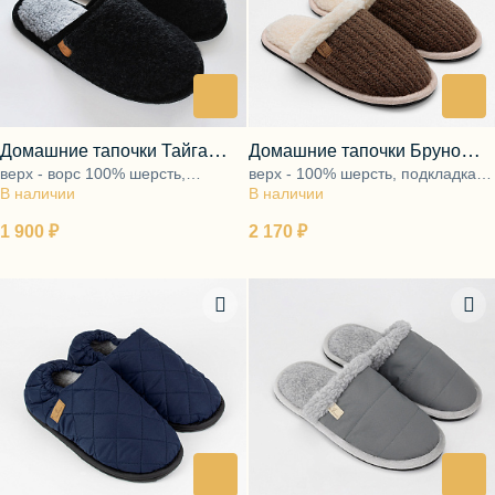
Домашние тапочки Тайга
Домашние тапочки Бруно
верх - ворс 100% шерсть,
верх - 100% шерсть, подкладка -
чёрный
коричневый
В наличии
подкладка - ворс 100% шерсть,
В наличии
ворс 100% шерсть, подошва -
подошва - ЭВА
ЭВА
1 900 ₽
2 170 ₽