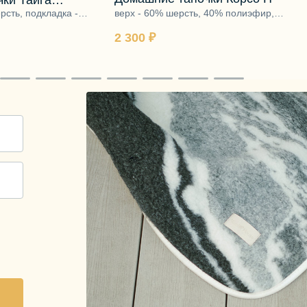
ки Тайга
рсть, подкладка -
верх - 60% шерсть, 40% полиэфир,
подошва - ЭВА
подкладка - ворс 100% шерсть, подошва
2 300 ₽
- ЭВА