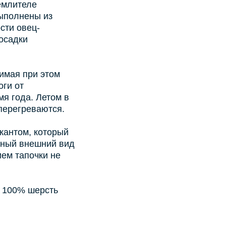
темлителе
выполнены из
сти овец-
осадки
имая при этом
оги от
я года. Летом в
 перегреваются.
кантом, который
ятный внешний вид
ем тапочки не
с 100% шерсть