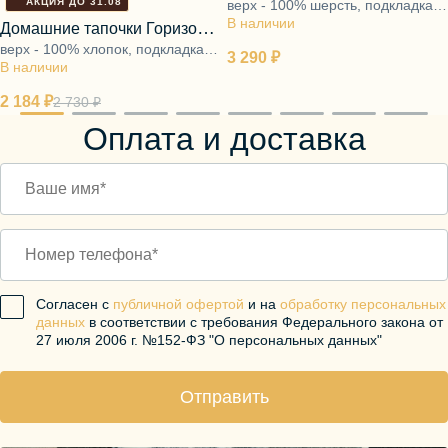
АКЦИЯ ДО 31.08
верх - 100% шерсть, подкладка -
В наличии
ворс 100% шерсть, подошва -
Домашние тапочки Горизонт
ЭВА
верх - 100% хлопок, подкладка -
какао
3 290 ₽
В наличии
ворс 100% шерсть, подошва -
ЭВА
2 184 ₽
2 730 ₽
Оплата и доставка
Согласен с
публичной офертой
и на
обработку персональных
данных
в соответствии с требования Федерального закона от
27 июля 2006 г. №152-ФЗ "О персональных данных"
Отправить