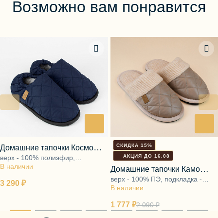
Возможно вам понравится
СКИДКА 15%
Домашние тапочки Космо
АКЦИЯ ДО 16.08
верх - 100% полиэфир,
синий
В наличии
подкладка - ворс 100% шерсть,
Домашние тапочки Камо
подошва - ЭВА
верх - 100% ПЭ, подкладка -
бронза
3 290 ₽
В наличии
ворс 100% шерсть, подошва -
ЭВА
1 777 ₽
2 090 ₽