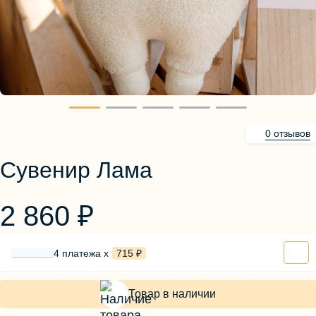
Блузы, толстовки
Пуловеры
Костюмы
Платья
Юбки
Брюки, шорты
0 отзывов
Сувенир Лама
2 860 ₽
4 платежа х
715 ₽
Товар в наличии