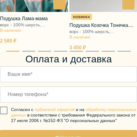
НОВИНКА
Подушка Лама-мама
ворс - 100% шерсть,
Подушка Козочка Тонечка
В наличии
наполнитель - 100%
ворс - 100% шерсть,
молочный
полиэфирное волокно
В наличии
наполнитель - 100% полиэфир
2 580 ₽
3 450 ₽
Оплата и доставка
Согласен с
публичной офертой
и на
обработку персональных
данных
в соответствии с требования Федерального закона от
27 июля 2006 г. №152-ФЗ "О персональных данных"