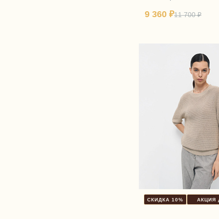
полиамид, 41% полиэс
качалку
9 360 ₽
11 700 ₽
Пледы в
Пледы
клетку
Пледы в
Пледы и
подарочной
покрывала
упаковке
Пледы из
Пледы из
натуральной
шерсти
овечьей
мериноса
шерсти
Пледы на
Пледы на
диван
кресло
Пледы
Пледы на
премиум
кровать
качества
СКИДКА 10%
АКЦИЯ 