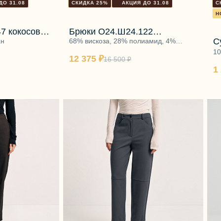
ДО 31.08
СКИДКА 25%
АКЦИЯ ДО 31.08
С
Н
47 кокосовый
Брюки О24.Ш24.122
С
ан
застывшая роса
68% вискоза, 28% полиамид, 4%
эластан
10
12 375 ₽
16 500 ₽
п
1