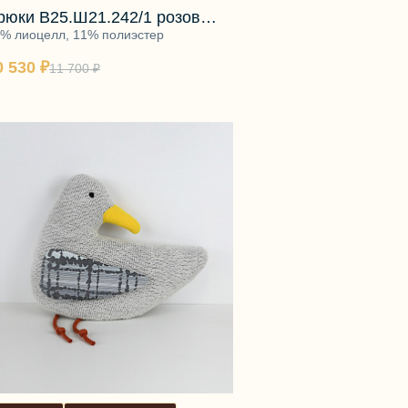
рюки В25.Ш21.242/1 розовый
рейпфрут
% лиоцелл, 11% полиэстер
0 530 ₽
11 700 ₽