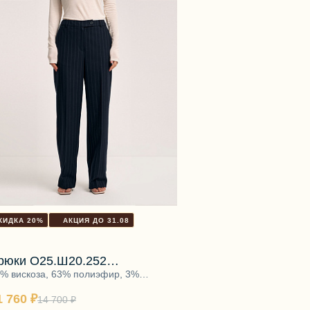
КИДКА 20%
АКЦИЯ ДО 31.08
рюки О25.Ш20.252
апфирово-синий
% вискоза, 63% полиэфир, 3%
астан
1 760 ₽
14 700 ₽