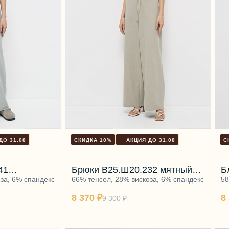
ДО 31.08
СКИДКА 10%
АКЦИЯ ДО 31.08
С
41
Брюки В25.Ш20.232 мятный
Б
липт
за, 6% спандекс
моти
66% тенсел, 28% вискоза, 6% спандекс
б
58
8 370 ₽
8
9 300 ₽