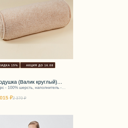
КИДКА 15%
АКЦИЯ ДО 16.08
одушка (Валик круглый)
ежевый
рс - 100% шерсть, наполнитель -
0% полиэфирное волокно
 015 ₽
2 370 ₽