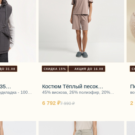
ДО 31.08
СКИДКА 15%
АКЦИЯ ДО 16.08
С
35
Костюм Тёплый песок
П
одкладка - 100%
(блуза+шорты)
45% вискоза, 26% полиэфир, 20%
б
во
 - 100%
нейлон, 9% спандекс
10
6 792 ₽
2
7 990 ₽