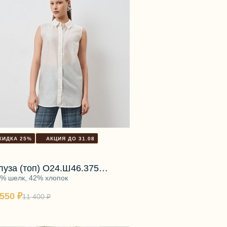
КИДКА 25%
АКЦИЯ ДО 31.08
луза (топ) О24.Ш46.375
елая ваниль
% шелк, 42% хлопок
 550 ₽
11 400 ₽