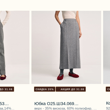
ДО 31.08
СКИДКА 20%
АКЦИЯ ДО 31.08
С
К
53
Юбка О25.Ш34.069
ь
за,14%
серебряная звезда
верх - 35% вискоза, 60% полиэфир, 5%
92