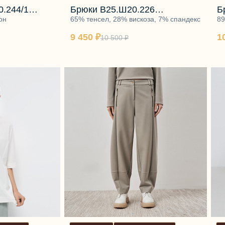
.244/1
Брюки В25.Ш20.226
Б
серый
он
карамельный макиато
65% тенсел, 28% вискоза, 7% спандекс
г
89
9 450 ₽
1
10 500 ₽