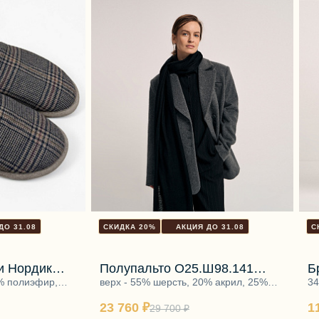
ДО 31.08
СКИДКА 20%
АКЦИЯ ДО 31.08
С
и Нордик
Полупальто О25.Ш98.141
Б
0% полиэфир,
грозовое небо
верх - 55% шерсть, 20% акрил, 25%
с
34
 шерсть,
полиэстер, подкладка - 48% вискоза,
эл
23 760 ₽
1
52% полиэстер
29 700 ₽