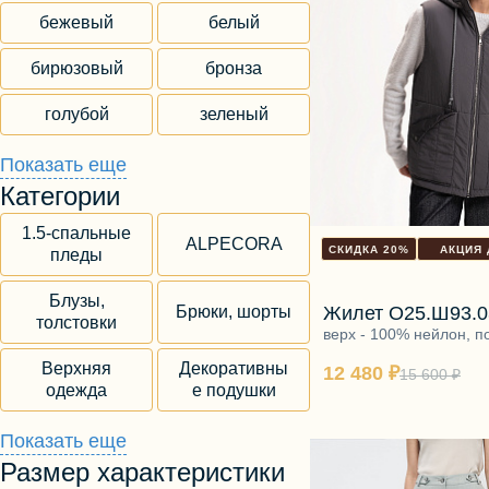
бежевый
белый
бирюзовый
бронза
голубой
зеленый
коричневый
красно-синий
Показать еще
Категории
красный
молочный
1.5-спальные
ALPECORA
оранжевый
разноцветный
СКИДКА 20%
АКЦИЯ 
пледы
розовый
серый
Блузы,
Брюки, шорты
Жилет О25.Ш93.0
толстовки
кассиопея
верх - 100% нейлон, п
синий
черный
полиэстер, утеплитель
Верхняя
Декоративны
12 480 ₽
полиэфир
15 600 ₽
одежда
е подушки
Домашние
Показать еще
Дом и уют
полусапожки
Размер характеристики