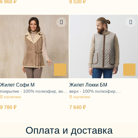
6 960 ₽
8 530 ₽
Жилет Софи М
Жилет Локки БМ
покрытие - 100% полиэфир, ворс
верх - 100% полиэфир,
В наличии
- 80% шерсть, 20% полиэфир
В наличии
подкладка - ворс 100% шерсть
9 780 ₽
7 640 ₽
Оплата и доставка