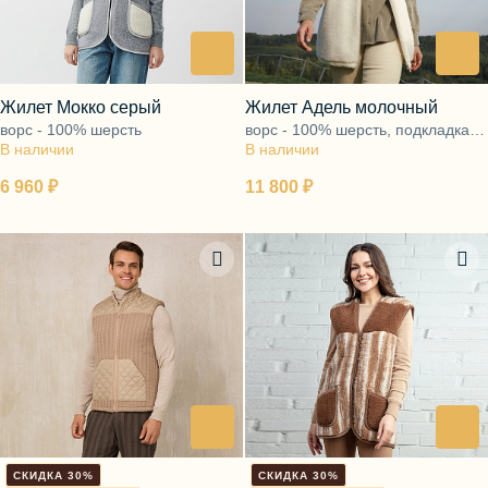
Блузы, толстовки
Пуловеры
Костюмы
Платья
Юбки
Жилет Мокко серый
Жилет Адель молочный
Брюки, шорты
ворс - 100% шерсть
ворс - 100% шерсть, подкладка -
В наличии
В наличии
92% хлопок, 8% лайкра
6 960 ₽
11 800 ₽
СКИДКА 30%
СКИДКА 30%