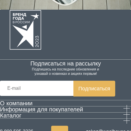
Подписаться на рассылку
Подпишись на последние обновления и
узнавай о новинках и акциях первым!
Подписаться
О компании
Информация для покупателей
Производство
Каталог
Гарантия и возврат
Контактная информация
Домашняя обувь
Оплата и доставка
Блог
Одежда
Согласие на обработку персональных данных
Акции