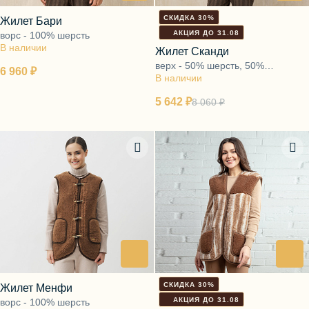
СКИДКА 30%
Жилет Бари
АКЦИЯ ДО 31.08
ворс - 100% шерсть
В наличии
Жилет Сканди
верх - 50% шерсть, 50%
6 960 ₽
В наличии
полиэфир, подкладка - ворс
100% шерсть
5 642 ₽
8 060 ₽
СКИДКА 30%
Жилет Менфи
АКЦИЯ ДО 31.08
ворс - 100% шерсть