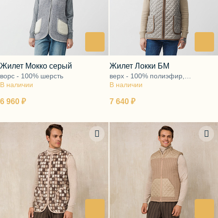
Блузы, толстовки
Пуловеры
Костюмы
Платья
Юбки
Брюки, шорты
Жилет Мокко серый
Жилет Локки БМ
ворс - 100% шерсть
верх - 100% полиэфир,
В наличии
В наличии
подкладка - ворс 100% шерсть
6 960 ₽
7 640 ₽