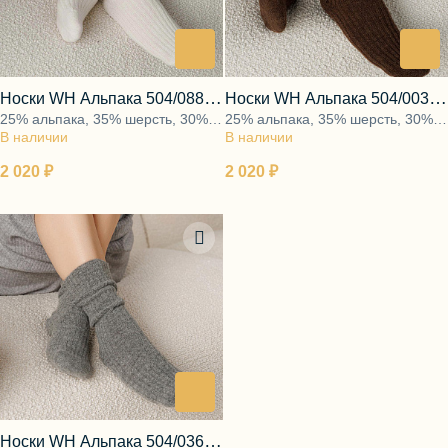
Блузы, толстовки
Пуловеры
Костюмы
Платья
Юбки
Носки WH Альпака 504/088
Носки WH Альпака 504/003
Брюки, шорты
25% альпака, 35% шерсть, 30%
25% альпака, 35% шерсть, 30%
молочный
коричневый
В наличии
полиамид, 10% эластан
В наличии
полиамид, 10% эластан
2 020 ₽
2 020 ₽
Носки WH Альпака 504/036