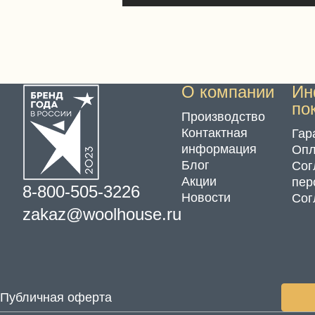
О компании
Ин
по
Производство
Контактная
Гар
информация
Опл
Блог
Сог
Акции
пер
8-800-505-3226
Новости
Сог
zakaz@woolhouse.ru
Публичная оферта