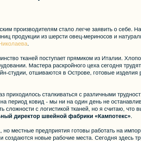
ким производителям стало легче заявить о себе. Н
ниц продукции из шерсти овец-мериносов и натурал
 Николаева
.
нство тканей поступает прямиком из Италии. Хлопок
рудовании. Мастера раскройного цеха сегодня трудя
йн-студии, отшиваются в Острове, готовые изделия 
аз приходилось сталкиваться с различными трудност
на период ковид - мы ни на один день не останавли
ь сложности с логистикой тканей, но я считаю, что в
льный директор швейной фабрики «Кампотекс»
.
, но местные предприятия готовы работать на импо
и создаются новые рабочие места. Сегодня здесь т