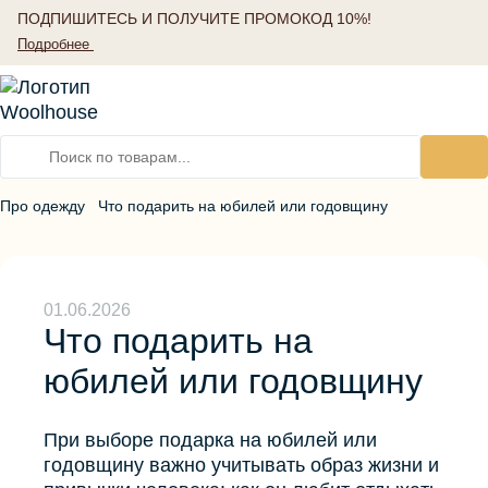
ПОДПИШИТЕСЬ И ПОЛУЧИТЕ ПРОМОКОД 10%!
Подробнее
Про одежду
Что подарить на юбилей или годовщину
Пледы и покрывала
Одеяла
Промокод по подписке (10%)
Подушки
Женские тапочки
Подробнее
Сувениры
Мужские тапочки
01.06.2026
Изделия из хлопка
Детские тапочки
Куртки женские
Что подарить на
Летний комплимент
Пончо и палантины
юбилей или годовщину
Лисья серия
Жилеты
Серия стрейч
Товары для детей
Костюмы женские
Согревающие пояса
Накидки на сиденье
Одежда для детей
Наколенники
Весна - Лето 26
Другое
При выборе подарка на юбилей или
Шапки, варежки и воротники
Согревающие повязки
Осень - Зима 25/26
Носки и гольфы
Верхняя одежда
годовщину важно учитывать образ жизни и
Жакеты, жилеты