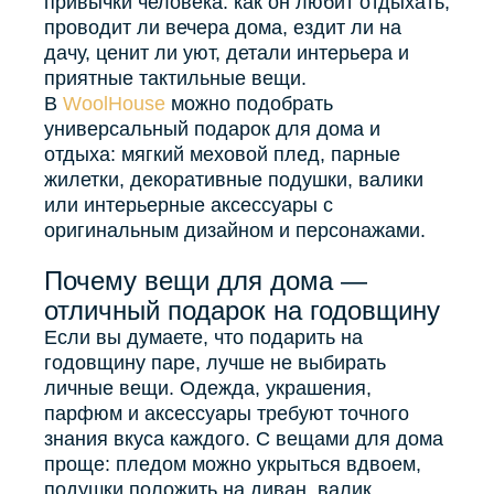
привычки человека: как он любит отдыхать,
Блузы, толстовки
проводит ли вечера дома, ездит ли на
Пуловеры
дачу, ценит ли уют, детали интерьера и
Костюмы
приятные тактильные вещи.
Платья
В
WoolHouse
можно подобрать
Юбки
универсальный подарок для дома и
Брюки, шорты
отдыха: мягкий меховой плед, парные
жилетки, декоративные подушки, валики
или интерьерные аксессуары с
оригинальным дизайном и персонажами.
Почему вещи для дома —
отличный подарок на годовщину
Если вы думаете, что подарить на
годовщину паре, лучше не выбирать
личные вещи. Одежда, украшения,
парфюм и аксессуары требуют точного
знания вкуса каждого. С вещами для дома
проще: пледом можно укрыться вдвоем,
подушки положить на диван, валик