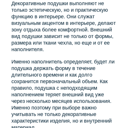
Декоративные подушки выполняют не
Блузы, толстовки
только эстетическую, но и практическую
Пуловеры
функцию в интерьере. Они служат
Костюмы
Платья
визуальным акцентом в интерьере, делают
Юбки
зону отдыха более комфортной. Внешний
Брюки, шорты
вид подушки зависит не только от формы,
размера или ткани чехла, но еще и от ее
наполнителя.
Именно наполнитель определяет, будет ли
подушка держать форму в течение
длительного времени и как долго
сохранится первоначальный объем. Как
правило, подушка с неподходящим
наполнением теряет внешний вид уже
через несколько месяцев использования.
Именно поэтому при выборе важно
учитывать не только декоративные
характеристики изделия, но и внутренний
материал.