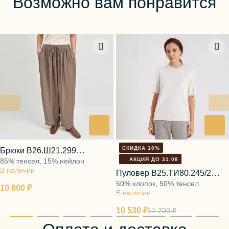
Возможно вам понравится
СКИДКА 10%
Брюки В26.Ш21.299
АКЦИЯ ДО 31.08
85% тенсел, 15% нейлон
пепельный мускат
В наличии
Пуловер В25.ТИ80.245/2
50% хлопок, 50% тенсел
молочный зефир
10 800 ₽
В наличии
10 530 ₽
11 700 ₽