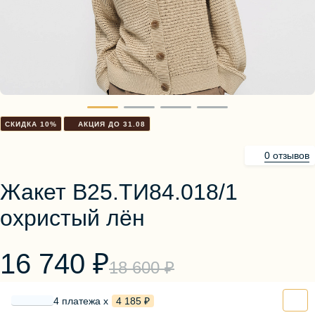
Блузы, толстовки
Пуловеры
Костюмы
Платья
Юбки
Брюки, шорты
СКИДКА 10%
АКЦИЯ ДО 31.08
0 отзывов
Жакет В25.TИ84.018/1
охристый лён
16 740 ₽
18 600 ₽
4 платежа х
4 185 ₽