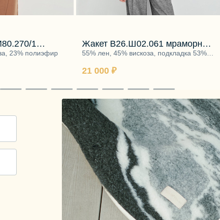
80.270/1
Жакет В26.Ш02.061 мраморная
е
за, 23% полиэфир
пыль
55% лен, 45% вискоза, подкладка 53%
вискоза, 47% полиэстер
21 000 ₽