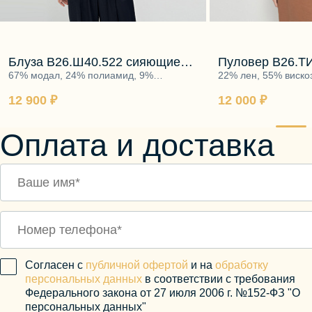
Блуза В26.Ш40.522 сияющие
Пуловер B26.ТИ
блики
67% модал, 24% полиамид, 9%
лунное дыхани
22% лен, 55% виско
полиэстер и 73% тенсел, 27% полиэстер
12 900 ₽
12 000 ₽
Оплата и доставка
Согласен с
публичной офертой
и на
обработку
персональных данных
в соответствии с требования
Федерального закона от 27 июля 2006 г. №152-ФЗ "О
персональных данных"