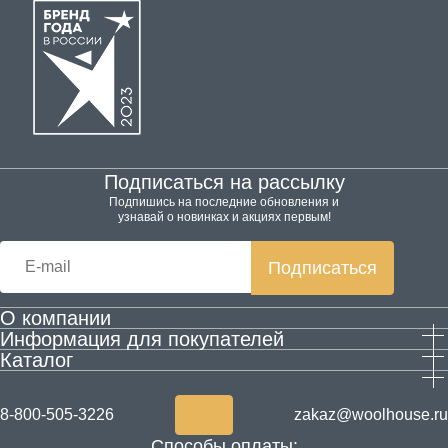
Подписаться на рассылку
Подпишись на последние обновления и
узнавай о новинках и акциях первым!
Подписаться
О компании
Информация для покупателей
Производство
Каталог
Гарантия и возврат
Контактная информация
Домашняя обувь
Оплата и доставка
Блог
Одежда
Согласие на обработку персональных данных
Акции
8-800-505-3226
zakaz@woolhouse.ru
Товары для здоровья из шерсти
Согласие на получение рекламы
Новости
Способы оплаты: