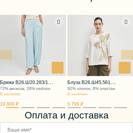
Брюки В26.Ш20.283/1
Блуза В26.Ш45.561
72% вискоза, 28% нейлон
92% хлопок, 8% эластан
лазурный шёпот
золотистый муар
В наличии
В наличии
10 800 ₽
5 700 ₽
Оплата и доставка