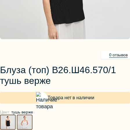
Блузы, толстовки
Пуловеры
Костюмы
Платья
Юбки
Брюки, шорты
0 отзывов
Блуза (топ) В26.Ш46.570/1
тушь верже
Товара нет в наличии
Цвет:
тушь верже