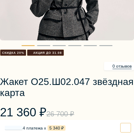
Блузы, толстовки
Пуловеры
Костюмы
Платья
Юбки
Брюки, шорты
СКИДКА 20%
АКЦИЯ ДО 31.08
0 отзывов
Жакет О25.Ш02.047 звёздная
карта
21 360 ₽
26 700 ₽
4 платежа х
5 340 ₽