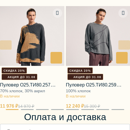
СКИДКА 20%
СКИДКА 20%
АКЦИЯ ДО 31.08
АКЦИЯ ДО 31.08
Пуловер О25.ТИ80.257
Пуловер О25.ТИ80.259
70% хлопок, 30% акрил
100% хлопок
горящая звезда
пепельная комета
В наличии
В наличии
11 976 ₽
12 240 ₽
14 970 ₽
15 300 ₽
Оплата и доставка