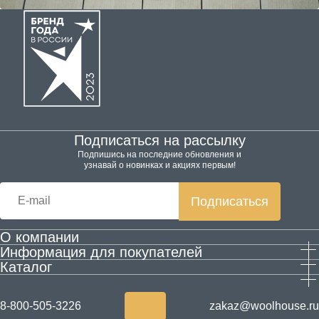
Подписаться на рассылку
Подпишись на последние обновления и
узнавай о новинках и акциях первым!
Подписаться
О компании
Информация для покупателей
Производство
Каталог
Гарантия и возврат
Контактная информация
Домашняя обувь
Оплата и доставка
Блог
Одежда
Согласие на обработку персональных данных
Акции
8-800-505-3226
zakaz@woolhouse.ru
Товары для здоровья из шерсти
Согласие на получение рекламы
Новости