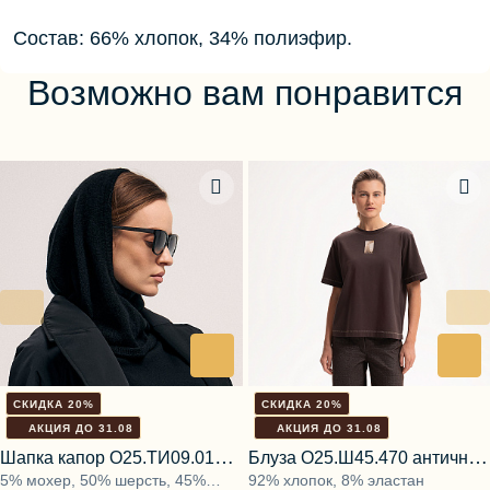
Состав: 66% хлопок, 34% полиэфир.
Возможно вам понравится
СКИДКА 20%
СКИДКА 20%
АКЦИЯ ДО 31.08
АКЦИЯ ДО 31.08
Шапка капор О25.ТИ09.013
Блуза О25.Ш45.470 античная
5% мохер, 50% шерсть, 45%
92% хлопок, 8% эластан
бесконечный чёрный
земля