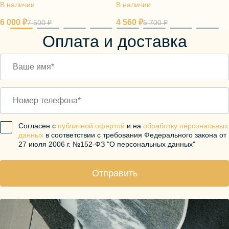
В наличии
нейлон
В наличии
6 000 ₽
4 560 ₽
7 500 ₽
5 700 ₽
Оплата и доставка
Согласен с
публичной офертой
и на
обработку персональных
данных
в соответствии с требования Федерального закона от
27 июля 2006 г. №152-ФЗ "О персональных данных"
Отправить