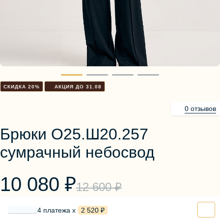
Блузы, толстовки
Пуловеры
Костюмы
Платья
Юбки
Брюки, шорты
СКИДКА 20%
АКЦИЯ ДО 31.08
0 отзывов
Брюки О25.Ш20.257
сумрачный небосвод
10 080 ₽
12 600 ₽
4 платежа х
2 520 ₽