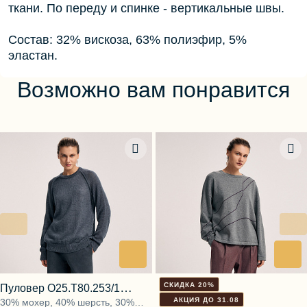
ткани. По переду и спинке - вертикальные швы.
Состав: 32% вискоза, 63% полиэфир, 5%
эластан.
Возможно вам понравится
СКИДКА 20%
Пуловер О25.Т80.253/1
АКЦИЯ ДО 31.08
30% мохер, 40% шерсть, 30%
холодная мгла