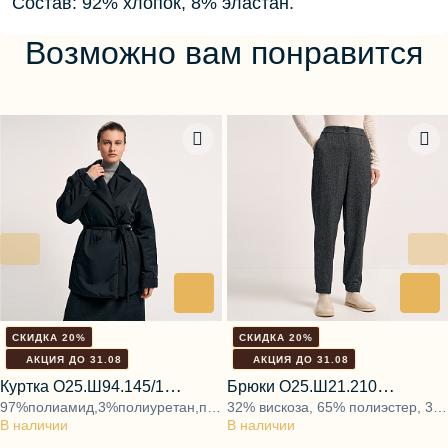
Состав: 92% хлопок, 8% эластан.
Возможно вам понравится
СКИДКА 20%
СКИДКА 20%
АКЦИЯ ДО 31.08
АКЦИЯ ДО 31.08
Куртка О25.Ш94.145/1
Брюки О25.Ш21.210
97%полиамид,3%полиуретан,подкладка
32% вискоза, 65% полиэстер, 3%
галактический туман
мистический серый
В наличии
53%вискоза,47%полиэстер,утеплитель
В наличии
эластан
50%хлопок,50%полиэстер