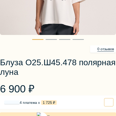
Блузы, толстовки
Пуловеры
Костюмы
Платья
Юбки
Брюки, шорты
0 отзывов
Блуза О25.Ш45.478 полярная
луна
6 900 ₽
4 платежа х
1 725 ₽