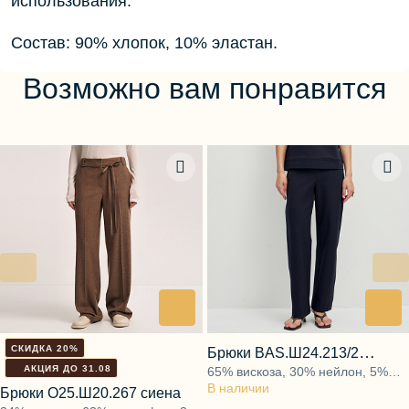
использования.
Состав: 90% хлопок, 10% эластан.
Возможно вам понравится
СКИДКА 20%
Брюки BAS.Ш24.213/2
АКЦИЯ ДО 31.08
65% вискоза, 30% нейлон, 5%
грозовой синий
В наличии
спандекс
Брюки О25.Ш20.267 сиена